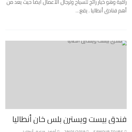
راقية وهو خيار رائج للسياح ولرجال الأعمال أيضاً حيث يعد من
أهم فنادق أنطاليا . يقع…
فندق بيست ويسترن بلس خان أنطاليا
SAMOUR TOURS
29/01/2019
أفضل فنادق أنطاليا