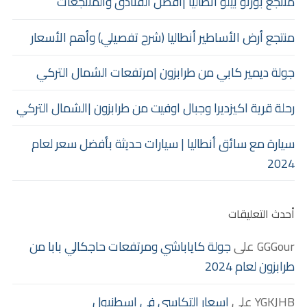
منتجع بورتو بيلو أنطاليا |أفضل الفنادق والمنتجعات
منتجع أرض الأساطير أنطاليا (شرح تفصيلي) وأهم الأسعار
جولة ديمير كابي من طرابزون |مرتفعات الشمال التركي
رحلة قرية اكيزديرا وجبال اوفيت من طرابزون |الشمال التركي
سيارة مع سائق أنطاليا | سيارات حديثة بأفضل سعر لعام
2024
أحدث التعليقات
GGGour
على
جولة كاياباشي ومرتفعات حاجكالي بابا من
طرابزون لعام 2024
YGKJHB
على
اسعار التكاسي في اسطنبول