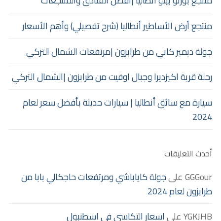
منتجع بورتو بيلو أنطاليا |أفضل الفنادق والمنتجعات
منتجع أرض الأساطير أنطاليا (شرح تفصيلي) وأهم الأسعار
جولة ديمير كابي من طرابزون |مرتفعات الشمال التركي
رحلة قرية اكيزديرا وجبال اوفيت من طرابزون |الشمال التركي
سيارة مع سائق أنطاليا | سيارات حديثة بأفضل سعر لعام
2024
أحدث التعليقات
GGGour
على
جولة كاياباشي ومرتفعات حاجكالي بابا من
طرابزون لعام 2024
YGKJHB
على
اسعار التكاسي في اسطنبول