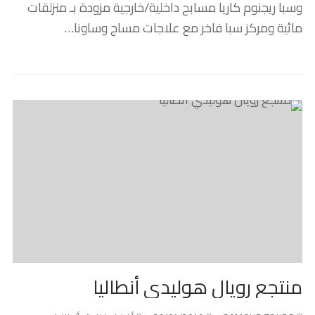
وسبا ريجنوم كاريا مسابح داخلية/خارجية مزودة بـ منزلقات
مائية ومركز سبا فاخر مع علاجات مساج وساونا…
منتجع رويال هوليدي أنطاليا